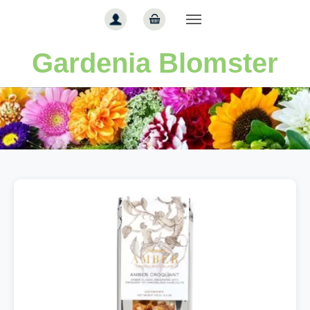
Gå til hoved-indhold
Gardenia Blomster